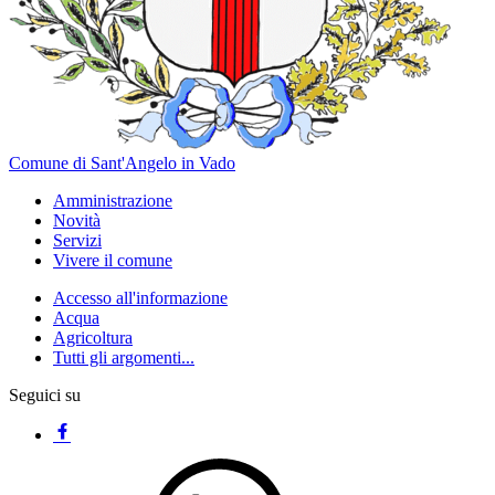
Comune di Sant'Angelo in Vado
Amministrazione
Novità
Servizi
Vivere il comune
Accesso all'informazione
Acqua
Agricoltura
Tutti gli argomenti...
Seguici su