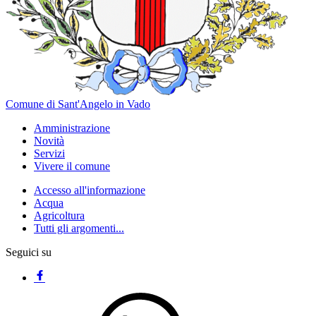
Comune di Sant'Angelo in Vado
Amministrazione
Novità
Servizi
Vivere il comune
Accesso all'informazione
Acqua
Agricoltura
Tutti gli argomenti...
Seguici su