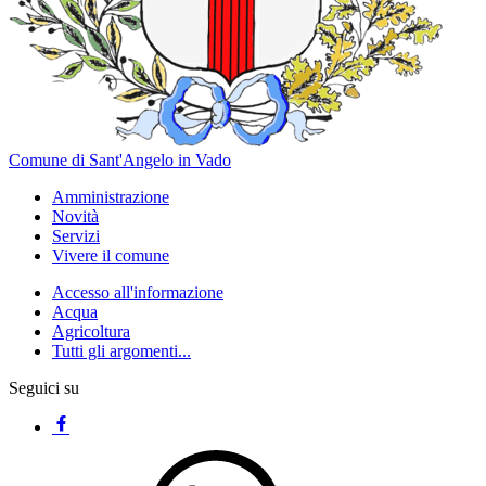
Comune di Sant'Angelo in Vado
Amministrazione
Novità
Servizi
Vivere il comune
Accesso all'informazione
Acqua
Agricoltura
Tutti gli argomenti...
Seguici su