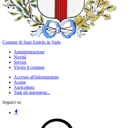
Comune di Sant'Angelo in Vado
Amministrazione
Novità
Servizi
Vivere il comune
Accesso all'informazione
Acqua
Agricoltura
Tutti gli argomenti...
Seguici su