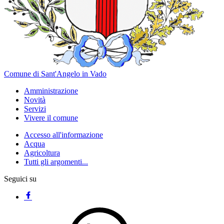
Comune di Sant'Angelo in Vado
Amministrazione
Novità
Servizi
Vivere il comune
Accesso all'informazione
Acqua
Agricoltura
Tutti gli argomenti...
Seguici su