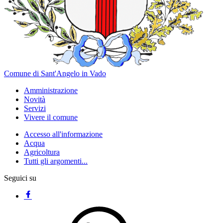
Comune di Sant'Angelo in Vado
Amministrazione
Novità
Servizi
Vivere il comune
Accesso all'informazione
Acqua
Agricoltura
Tutti gli argomenti...
Seguici su