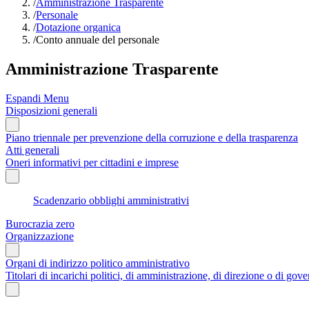
/
Amministrazione Trasparente
/
Personale
/
Dotazione organica
/
Conto annuale del personale
Amministrazione Trasparente
Espandi Menu
Disposizioni generali
Piano triennale per prevenzione della corruzione e della trasparenza
Atti generali
Oneri informativi per cittadini e imprese
Scadenzario obblighi amministrativi
Burocrazia zero
Organizzazione
Organi di indirizzo politico amministrativo
Titolari di incarichi politici, di amministrazione, di direzione o di gov