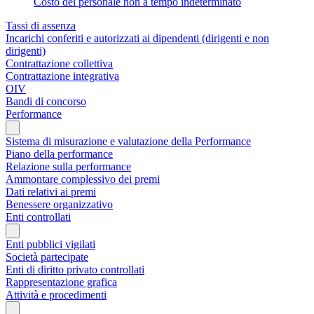
Costo del personale non a tempo indeterminato
Tassi di assenza
Incarichi conferiti e autorizzati ai dipendenti (dirigenti e non
dirigenti)
Contrattazione collettiva
Contrattazione integrativa
OIV
Bandi di concorso
Performance
Sistema di misurazione e valutazione della Performance
Piano della performance
Relazione sulla performance
Ammontare complessivo dei premi
Dati relativi ai premi
Benessere organizzativo
Enti controllati
Enti pubblici vigilati
Società partecipate
Enti di diritto privato controllati
Rappresentazione grafica
Attività e procedimenti