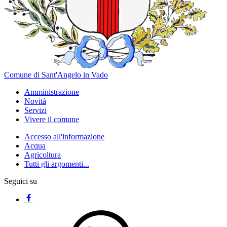
Comune di Sant'Angelo in Vado
Amministrazione
Novità
Servizi
Vivere il comune
Accesso all'informazione
Acqua
Agricoltura
Tutti gli argomenti...
Seguici su