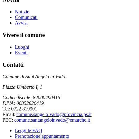
Notizie
Comunicati
Avvisi
Vivere il comune
Luoghi
Eventi
Contatti
Comune di Sant'Angelo in Vado
Piazza Umberto I, 1
Codice fiscale: 82000490415
P.IVA: 00352820419
Tel: 0722 819901
Email:
comune.sangelo-vado@provincia.ps.it
PEC:
comune.santangeloinvado@emarche.it
Leggi le FAQ
Prenotazione appuntamento