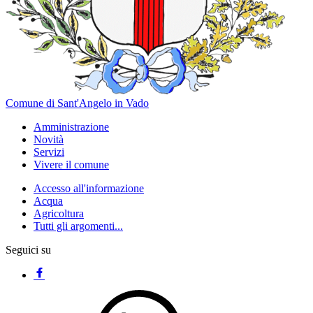
Comune di Sant'Angelo in Vado
Amministrazione
Novità
Servizi
Vivere il comune
Accesso all'informazione
Acqua
Agricoltura
Tutti gli argomenti...
Seguici su