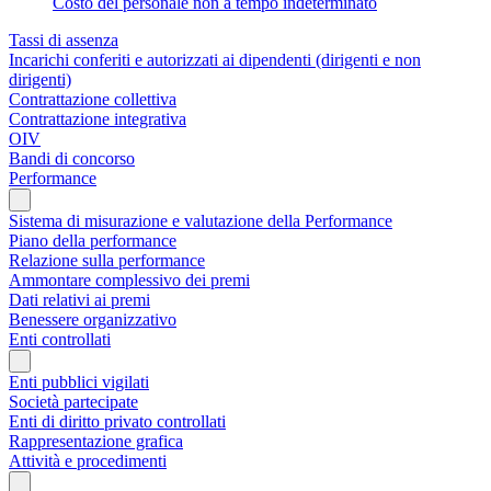
Costo del personale non a tempo indeterminato
Tassi di assenza
Incarichi conferiti e autorizzati ai dipendenti (dirigenti e non
dirigenti)
Contrattazione collettiva
Contrattazione integrativa
OIV
Bandi di concorso
Performance
Sistema di misurazione e valutazione della Performance
Piano della performance
Relazione sulla performance
Ammontare complessivo dei premi
Dati relativi ai premi
Benessere organizzativo
Enti controllati
Enti pubblici vigilati
Società partecipate
Enti di diritto privato controllati
Rappresentazione grafica
Attività e procedimenti