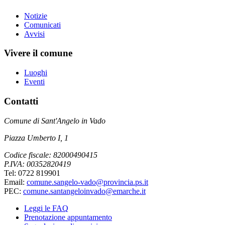
Notizie
Comunicati
Avvisi
Vivere il comune
Luoghi
Eventi
Contatti
Comune di Sant'Angelo in Vado
Piazza Umberto I, 1
Codice fiscale: 82000490415
P.IVA: 00352820419
Tel: 0722 819901
Email:
comune.sangelo-vado@provincia.ps.it
PEC:
comune.santangeloinvado@emarche.it
Leggi le FAQ
Prenotazione appuntamento