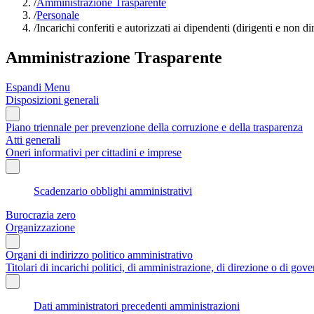
/
Amministrazione Trasparente
/
Personale
/
Incarichi conferiti e autorizzati ai dipendenti (dirigenti e non di
Amministrazione Trasparente
Espandi Menu
Disposizioni generali
Piano triennale per prevenzione della corruzione e della trasparenza
Atti generali
Oneri informativi per cittadini e imprese
Scadenzario obblighi amministrativi
Burocrazia zero
Organizzazione
Organi di indirizzo politico amministrativo
Titolari di incarichi politici, di amministrazione, di direzione o di gov
Dati amministratori precedenti amministrazioni