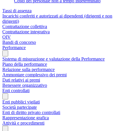
Costo del personale non a tempo indeterminato
Tassi di assenza
Incarichi conferiti e autorizzati ai dipendenti (dirigenti e non
dirigenti)
Contrattazione collettiva
Contrattazione integrativa
OIV
Bandi di concorso
Performance
Sistema di misurazione e valutazione della Performance
Piano della performance
Relazione sulla performance
Ammontare complessivo dei premi
Dati relativi ai premi
Benessere organizzativo
Enti controllati
Enti pubblici vigilati
Società partecipate
Enti di diritto privato controllati
Rappresentazione grafica
Attività e procedimenti