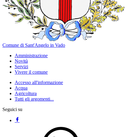
Comune di Sant'Angelo in Vado
Amministrazione
Novità
Servizi
Vivere il comune
Accesso all'informazione
Acqua
Agricoltura
Tutti gli argomenti...
Seguici su