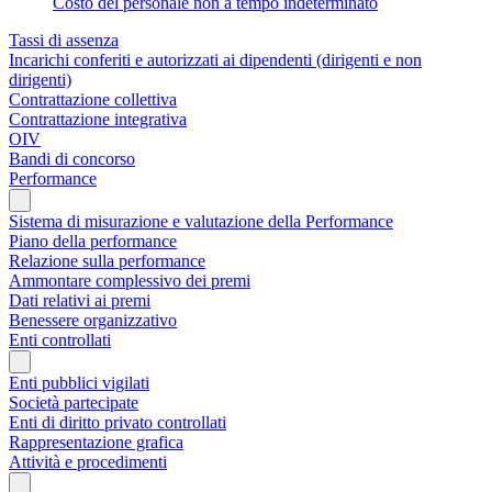
Costo del personale non a tempo indeterminato
Tassi di assenza
Incarichi conferiti e autorizzati ai dipendenti (dirigenti e non
dirigenti)
Contrattazione collettiva
Contrattazione integrativa
OIV
Bandi di concorso
Performance
Sistema di misurazione e valutazione della Performance
Piano della performance
Relazione sulla performance
Ammontare complessivo dei premi
Dati relativi ai premi
Benessere organizzativo
Enti controllati
Enti pubblici vigilati
Società partecipate
Enti di diritto privato controllati
Rappresentazione grafica
Attività e procedimenti