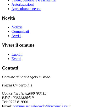
Salute, benessere e assistenza
Autorizzazioni
Agricoltura e pesca
Novità
Notizie
Comunicati
Avvisi
Vivere il comune
Luoghi
Eventi
Contatti
Comune di Sant'Angelo in Vado
Piazza Umberto I, 1
Codice fiscale: 82000490415
P.IVA: 00352820419
Tel: 0722 819901
Email:
comune.sangelo-vado@provincia.ps.it