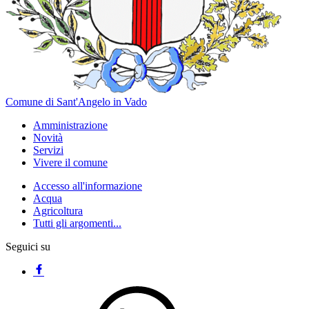
Comune di Sant'Angelo in Vado
Amministrazione
Novità
Servizi
Vivere il comune
Accesso all'informazione
Acqua
Agricoltura
Tutti gli argomenti...
Seguici su