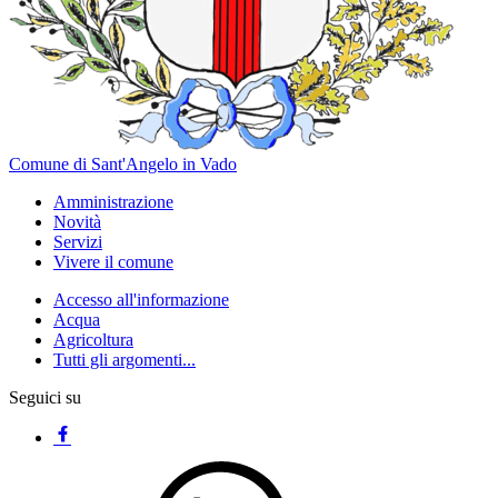
Comune di Sant'Angelo in Vado
Amministrazione
Novità
Servizi
Vivere il comune
Accesso all'informazione
Acqua
Agricoltura
Tutti gli argomenti...
Seguici su