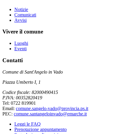
Notizie
Comunicati
Avvisi
Vivere il comune
Luoghi
Eventi
Contatti
Comune di Sant'Angelo in Vado
Piazza Umberto I, 1
Codice fiscale: 82000490415
P.IVA: 00352820419
Tel: 0722 819901
Email:
comune.sangelo-vado@provincia.ps.it
PEC:
comune.santangeloinvado@emarche.it
Leggi le FAQ
Prenotazione appuntamento