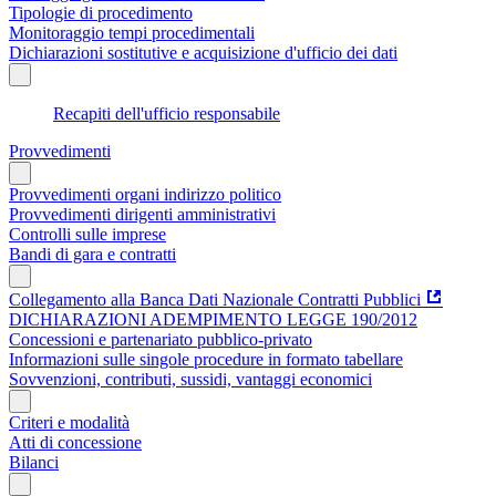
Tipologie di procedimento
Monitoraggio tempi procedimentali
Dichiarazioni sostitutive e acquisizione d'ufficio dei dati
Recapiti dell'ufficio responsabile
Provvedimenti
Provvedimenti organi indirizzo politico
Provvedimenti dirigenti amministrativi
Controlli sulle imprese
Bandi di gara e contratti
Collegamento alla Banca Dati Nazionale Contratti Pubblici
DICHIARAZIONI ADEMPIMENTO LEGGE 190/2012
Concessioni e partenariato pubblico-privato
Informazioni sulle singole procedure in formato tabellare
Sovvenzioni, contributi, sussidi, vantaggi economici
Criteri e modalità
Atti di concessione
Bilanci