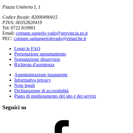
Piazza Umberto I, 1
Codice fiscale: 82000490415
P.IVA: 00352820419
Tel: 0722 819901
Email:
comune.sangelo-vado@provincia.ps.it
PEC:
comune.santangeloinvado@emarche.it
Leggi le FAQ
Prenotazione appuntamento
Segnalazione disservizio
Richiesta d'assistenza
Amministrazione trasparente
Informativa privacy
Note legali
Dichiarazione di accessibilità
Piano di miglioramento del sito e dei servizi
Seguici su