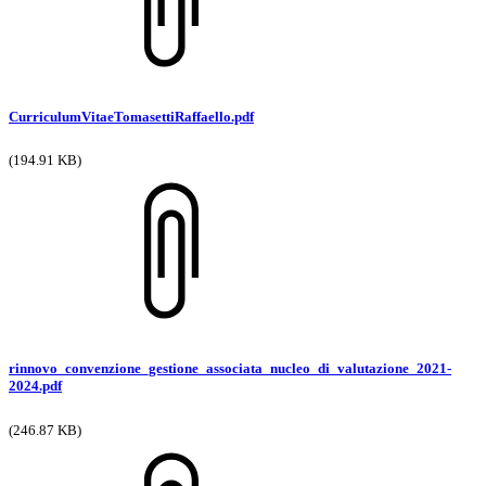
CurriculumVitaeTomasettiRaffaello.pdf
(194.91 KB)
rinnovo_convenzione_gestione_associata_nucleo_di_valutazione_2021-
2024.pdf
(246.87 KB)