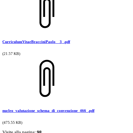
CurriculumVitaeBracciniPaolo__3_.pdf
(21.57 KB)
nucleo_valutazione_schema_di_convenzione_466_.pdf
(475.55 KB)
Visite alla pagina:
98