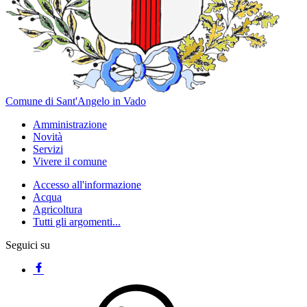
Comune di Sant'Angelo in Vado
Amministrazione
Novità
Servizi
Vivere il comune
Accesso all'informazione
Acqua
Agricoltura
Tutti gli argomenti...
Seguici su